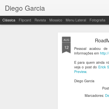
Diego Garcia
Clássica
Flipcard
Revista
Mosaico
Menu Lateral
Fotografia
RoadM
AUG
12
Pessoal acabou de
informações em
http:
E para quem ainda nã
Bate pa
MAR
veja o post do
Erick 
5
Preview
.
Fala pessoal,
Diego Garcia
Acabei de postar no m
analisando mais especi
Pos
Você pode conferir o v
Marcadores:
De