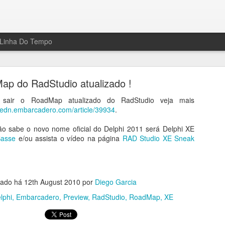
Linha Do Tempo
ap do RadStudio atualizado !
 sair o RoadMap atualizado do RadStudio veja mais
//edn.embarcadero.com/article/39934
.
o sabe o novo nome oficial do Delphi 2011 será Delphi XE
po sobre micro serviços, com o amigo Cesar Rom
Sasse
e/ou assista o vídeo na página
RAD Studio XE Sneak
eu canal do youtube um bate papo que fiz junto com o Cesar Romero,
ficadamente os padrões Transactional Outbox e Inbox que foi publica
tado há
12th August 2010
por
Diego Garcia
ideo do youtube clicando
aqui
ou assistir aqui mesmo no player abaixo 
lphi
Embarcadero
Preview
RadStudio
RoadMap
XE