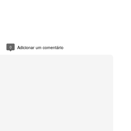
0
Adicionar um comentário
eve no canal pois em breve terá mais novidades!
Postado há
5th March 2023
por
Diego Garcia