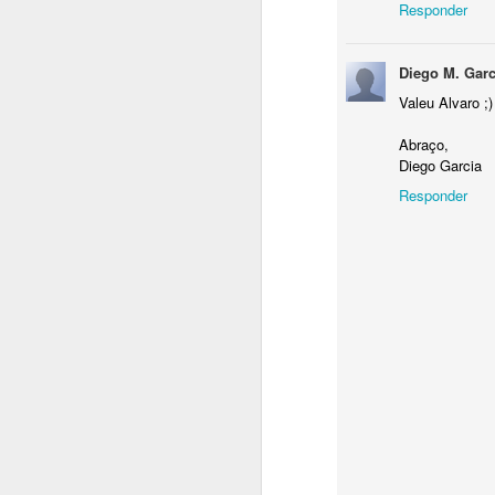
Responder
Diego M. Garc
Valeu Alvaro ;)
Abraço,
Diego Garcia
Como resolve
FEB
Responder
24
Fala pessoal, passand
XCP-NG que ocorre logo
Para ser mais especifi