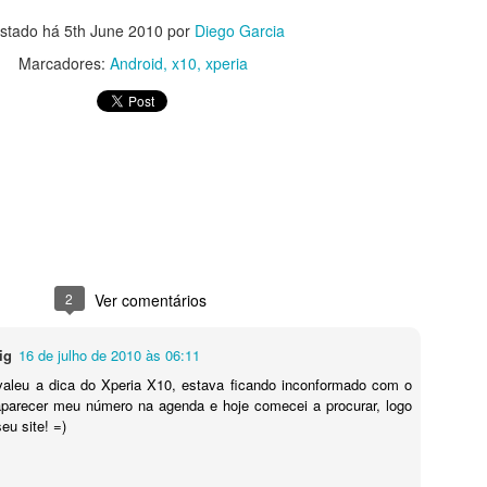
stado há
5th June 2010
por
Diego Garcia
Marcadores:
Android
x10
xperia
2
Ver comentários
eve no canal pois em breve terá mais novidades!
ig
16 de julho de 2010 às 06:11
valeu a dica do Xperia X10, estava ficando inconformado com o
aparecer meu número na agenda e hoje comecei a procurar, logo
eu site! =)
Postado há
5th March 2023
por
Diego Garcia