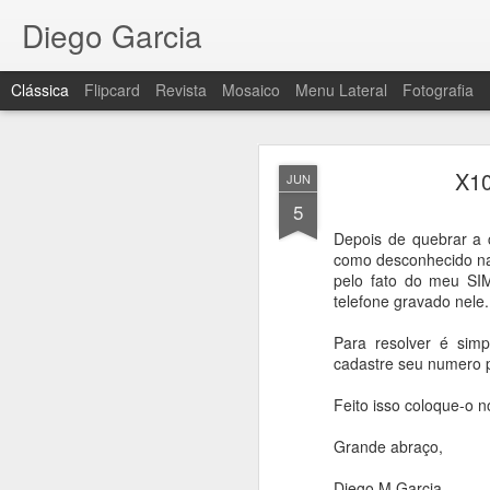
Diego Garcia
Clássica
Flipcard
Revista
Mosaico
Menu Lateral
Fotografia
X10
JUN
5
Depois de quebrar a
como desconhecido na 
pelo fato do meu S
Bate pa
MAR
telefone gravado nele.
5
Fala pessoal,
Para resolver é sim
cadastre seu numero p
Acabei de postar no m
analisando mais especi
Feito isso coloque-o 
Você pode conferir o v
Grande abraço,
Diego M Garcia