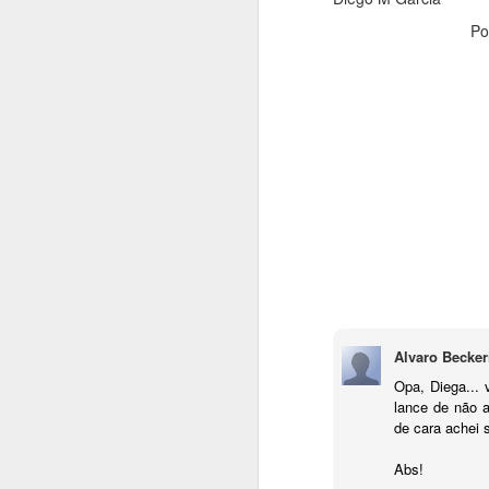
Po
Já aproveita e se inscr
Alvaro Becker
Abraço,
Opa, Diega... 
lance de não 
Diego Garcia
de cara achei s
Abs!