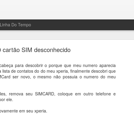
Linha Do Tempo
 cartão SIM desconhecido
 cabeça para descobrir o porque que meu numero aparecia
lista de contatos do do meu xperia, finalmente descobri que
IMCard ser novo, o mesmo não possuia o numero do meu
po sobre micro serviços, com o amigo Cesar Rom
ples, remova seu SIMCARD, coloque em outro telefone e
or ele.
eu canal do youtube um bate papo que fiz junto com o Cesar Romero,
ficadamente os padrões Transactional Outbox e Inbox que foi publica
novamente em seu xperia.
ideo do youtube clicando
aqui
ou assistir aqui mesmo no player abaixo 