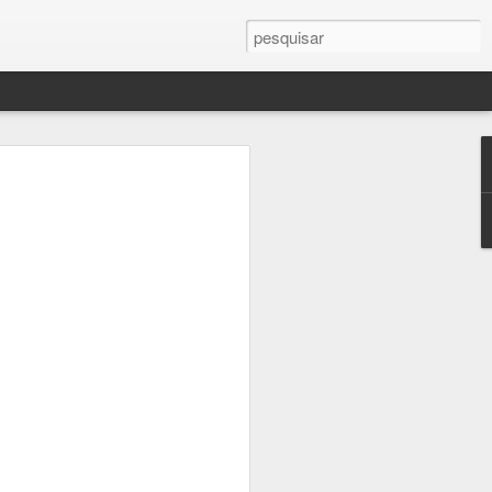
ero.
 sobre micro serviços,
do no
dzone
.
=)