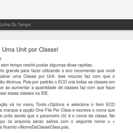
Linha Do Tempo
Uma Unit por Classe!
?
em tempo resolvi postar algumas dicas rapidas.
to grande para fazer utilizando o eco recomendo que você
 salvar uma Classe por Unit. Isse recurso faz com que o
po sobre micro serviços, com o amigo Cesar Rom
o diminua. Pois por padrão o ECO cria todas as classes em
ue ao aumentar a quantidade de classes faz com que fique
ssar essas classes na IDE.
eu canal do youtube um bate papo que fiz junto com o Cesar Romero,
 opção vá no menu Tools->Options e selecione o item ECO
ficadamente os padrões Transactional Outbox e Inbox que foi publica
is marque a opção One File Per Class e escreva o nome que
as units sendo que o parametro {0} é o nome da classe. No
ideo do youtube clicando
aqui
ou assistir aqui mesmo no player abaixo 
po os arquivos serao salvos com o seguinte nome u +
s ficando uNomeDaClasseClass.pas.