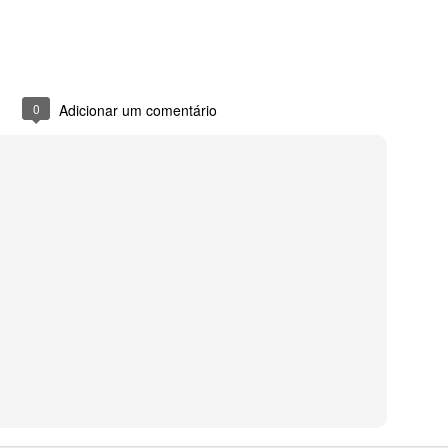
0
Adicionar um comentário
0
Adicionar um comentário
r o erro de tela azul do windows server 2022 c
o por aqui para dar uma dica de como resolver a tela azul no Win
 após o usuário tentar logar no windows.
co o código do erro neste caso foi o kmode_exception_not_handled c