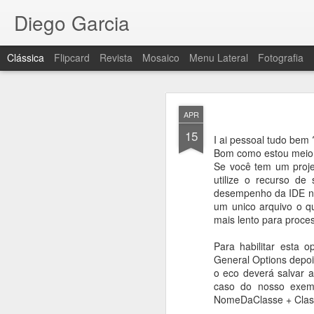
Diego Garcia
Clássica
Flipcard
Revista
Mosaico
Menu Lateral
Fotografia
APR
15
I ai pessoal tudo bem 
Bom como estou meio s
Se você tem um proje
utilize o recurso de
Bate pa
MAR
desempenho da IDE nã
5
um unico arquivo o q
Fala pessoal,
mais lento para proce
Acabei de postar no m
Para habilitar esta
analisando mais especi
General Options depo
o eco deverá salvar 
Você pode conferir o v
caso do nosso exem
NomeDaClasse + Clas