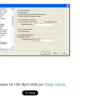
eve no canal pois em breve terá mais novidades!
stado há
15th April 2006
por
Diego Garcia
Postado há
5th March 2023
por
Diego Garcia